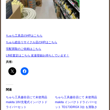
ちゅら工具店のHPはこちら
ちゅら総合リサイクル店のHPはこちら
宅配買取のご依頼はこちら
LINE査定はこちら 友達登録お待ちしています！
共有:
関連
ちゅら工具越谷店にて未使用品
ちゅら工具越谷店にて 未使用品
makita 18V充電式インパクトド
makita インパクトドライバーセ
ライバーセット
ット TD173DRGX 3台 を買取さ