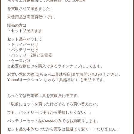
ちゅら工具越谷店にて未使用品 TD173DRGX
を買取させて頂きました！
未使用品は高価買取中です。
販売の方は
・セット品そのまま
セット品をバラして
・ドライバーだけ
・バッテリーだけ
・バッテリー2個と充電器
・ケースだけ
と必要な物だけを購入できるラインナップにしてます。
お買い求めの際は[ちゅら工具越谷店]までお問い合わせください。
Yahoo!オークション ちゅら工具越谷店 にも出品中です。
ちゅらでは充電式工具を買取強化中です。
「以前にセットを買ったけどそろそろ買い替えたい、
でも、バッテリーは使うから手放したくない。」
バッテリーセット品の本体のみでもお買取りします。
セット品の本体だけだから買取は普通より安く・・なりません！