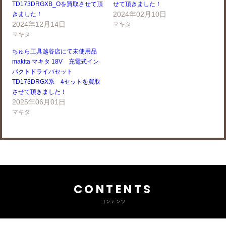
TD173DRGXB_Oを買取させて頂
せて頂きました！
2024年02月10日
きました！
2024年12月14日
マキタ
マキタ
ちゅら工具越谷店にて未使用品
makita マキタ 18V 充電式イン
パクトドライバセット
TD173DRGX系 4セットを買取
させて頂きました！
2025年06月01日
マキタ
CONTENTS
コンテンツ