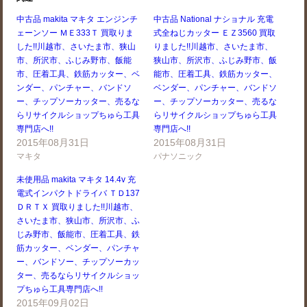
中古品 makita マキタ エンジンチ
中古品 National ナショナル 充電
ェーンソー ＭＥ333Ｔ 買取りま
式全ねじカッター ＥＺ3560 買取
した!!川越市、さいたま市、狭山
りました!!川越市、さいたま市、
市、所沢市、ふじみ野市、飯能
狭山市、所沢市、ふじみ野市、飯
市、圧着工具、鉄筋カッター、ベ
能市、圧着工具、鉄筋カッター、
ンダー、パンチャー、バンドソ
ベンダー、パンチャー、バンドソ
ー、チップソーカッター、売るな
ー、チップソーカッター、売るな
らリサイクルショップちゅら工具
らリサイクルショップちゅら工具
専門店へ!!
専門店へ!!
2015年08月31日
2015年08月31日
マキタ
パナソニック
未使用品 makita マキタ 14.4v 充
電式インパクトドライバ ＴＤ137
ＤＲＴＸ 買取りました!!川越市、
さいたま市、狭山市、所沢市、ふ
じみ野市、飯能市、圧着工具、鉄
筋カッター、ベンダー、パンチャ
ー、バンドソー、チップソーカッ
ター、売るならリサイクルショッ
プちゅら工具専門店へ!!
2015年09月02日