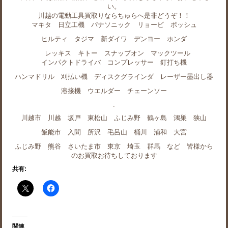
い。
川越の電動工具買取りならちゅらへ是非どうぞ！！
マキタ 日立工機 パナソニック リョービ ボッシュ
ヒルティ タジマ 新ダイワ デンヨー ホンダ
レッキス キトー スナップオン マックツール
インパクトドライバ コンプレッサー 釘打ち機
ハンマドリル 刈払い機 ディスクグラインダ レーザー墨出し器
溶接機 ウエルダー チェーンソー
.
川越市 川越 坂戸 東松山 ふじみ野 鶴ヶ島 鴻巣 狭山
飯能市 入間 所沢 毛呂山 桶川 浦和 大宮
ふじみ野 熊谷 さいたま市 東京 埼玉 群馬 など 皆様から
のお買取お待ちしております
共有:
関連