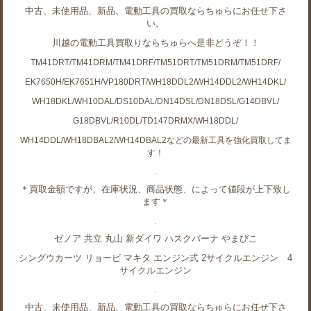
中古、未使用品、新品、電動工具の買取ならちゅらにお任せ下さ
い。
川越の電動工具買取りならちゅらへ是非どうぞ！！
TM41DRT/TM41DRM/TM41DRF/TM51DRT/TM51DRM/TM51DRF/
EK7650H/EK7651H/VP180DRT/WH18DDL2/WH14DDL2/WH14DKL/
WH18DKL/WH10DAL/DS10DAL/DN14DSL/DN18DSL/G14DBVL/
G18DBVL/R10DL/
TD147DRMX/WH18DDL/
WH14DDL/WH18DBAL2/WH14DBAL2などの最新工具を強化買取してま
す！
.
＊買取金額ですが、在庫状況、商品状態、によって値段が上下致し
ます＊
.
ゼノア 共立 丸山 新ダイワ ハスクバーナ やまびこ
シングウカーツ リョービ マキタ エンジン式 2サイクルエンジン 4
サイクルエンジン
.
中古、未使用品、新品、電動工具の買取ならちゅらにお任せ下さ