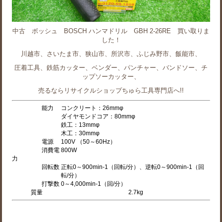
中古 ボッシュ BOSCH ハンマドリル GBH 2-26RE 買い取りま
した！
川越市、さいたま市、狭山市、所沢市、ふじみ野市、飯能市、
圧着工具、鉄筋カッター、ベンダー、パンチャー、バンドソー、チ
ップソーカッター、
売るならリサイクルショップちゅら工具専門店へ!!
能力
コンクリート：26mmφ
ダイヤモンドコア：80mmφ
鉄工：13mmφ
木工：30mmφ
電源
100V （50～60Hz）
消費電
800W
力
回転数
正転0～900min
-1
（回転/分）、逆転0～900min
-1
（回
転/分）
打撃数
0～4,000min
-1
（回/分）
質量
2.7kg