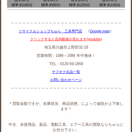
標準 約180分
標準 約90分
標準 約200分
標準 約100分
～～～～～～～～～～～～～～～～～～～～～～～～～～～～～
《
》
リサイクルショップちゅら 工具専門店
Google map
クリックすると店内動画が見れます(youtube)
埼玉県川越市上野田32-18
営業時間：10時～20時 年中無休！
TEL：0120-59-1859
ヤフオク出品一覧
お問い合わせページ
～～～～～～～～～～～～～～～～～～～～～～～～～～～～～
.
＊買取金額ですが、在庫状況、商品状態、によって値段が上下致し
ます＊
.
中古、未使用品、新品、電動工具、エアー工具の買取ならちゅらに
お任せ下さい。