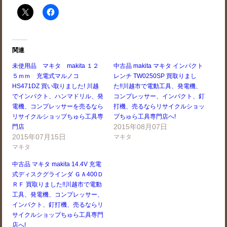
関連
未使用品 マキタ makita １２
中古品 makita マキタ インパクト
５ｍｍ 充電式マルノコ
レンチ TW0250SP 買取りまし
HS471DZ 買い取りました! 川越
た!!川越市で電動工具、発電機、
でインパクト、ハンマドリル、発
コンプレッサー、インパクト、釘
電機、コンプレッサーを売るなら
打機、売るならリサイクルショッ
リサイクルショップちゅら工具専
プちゅら工具専門店へ!
2015年08月07日
門店
2015年07月15日
マキタ
マキタ
中古品 マキタ makita 14.4V 充電
式ディスクグラインダ ＧＡ400Ｄ
ＲＦ 買取りました!!川越市で電動
工具、発電機、コンプレッサー、
インパクト、釘打機、売るならリ
サイクルショップちゅら工具専門
店へ!