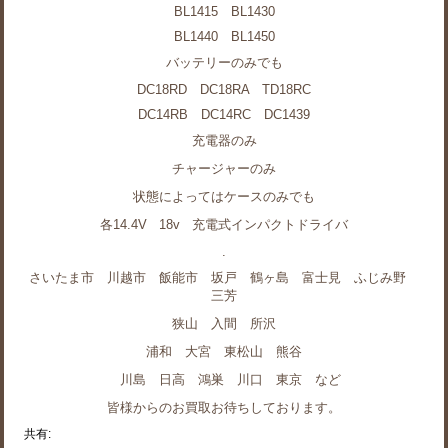
BL1415 BL1430
BL1440 BL1450
バッテリーのみでも
DC18RD DC18RA TD18RC
DC14RB DC14RC DC1439
充電器のみ
チャージャーのみ
状態によってはケースのみでも
各14.4V 18v 充電式インパクトドライバ
.
さいたま市 川越市 飯能市 坂戸 鶴ヶ島 富士見 ふじみ野
三芳
狭山 入間 所沢
浦和 大宮 東松山 熊谷
川島 日高 鴻巣 川口 東京 など
皆様からのお買取お待ちしております。
共有: