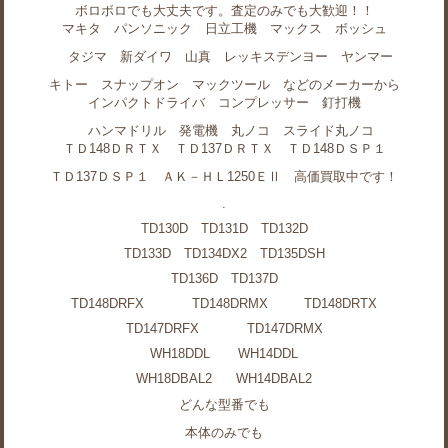
ボロボロでも大丈夫です。査定のみでも大歓迎！！
マキタ パンソニック 日立工機 マックス ボッシュ
タジマ 新ダイワ 山真 レッキスデンヨー ヤンマー
キトー スナップオン マックツール などのメーカーから
インパクトドライバ コンプレッサー 釘打機
ハンマドリル 発電機 丸ノコ スライド丸ノコ
ＴＤ148ＤＲＴＸ ＴＤ137ＤＲＴＸ ＴＤ148ＤＳＰ１
ＴＤ137ＤＳＰ１ ＡＫ－ＨＬ1250ＥⅡ 高価買取中です！
.
TD130D TD131D TD132D
TD133D TD134DX2 TD135DSH
TD136D TD137D
TD148DRFX TD148DRMX TD148DRTX
TD147DRFX TD147DRMX
WH18DDL WH14DDL
WH18DBAL2 WH14DBAL2
どんな型番でも
本体のみでも