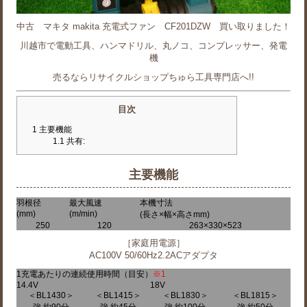
中古 マキタ makita 充電式ファン CF201DZW 買い取りました！
川越市で電動工具、ハンマドリル、丸ノコ、コンプレッサー、発電
機
売るならリサイクルショップちゅら工具専門店へ!!
目次
1
主要機能
1.1
共有:
主要機能
羽根径
最大風速
本機寸法
(mm)
(m/min)
(長さ×幅×高さmm)
250
120
263×330×523
［家庭用電源］
AC100V 50/60Hz2.2ACアダプタ
1充電あたりの連続使用時間（目安）
※1
14.4V
18V
＜BL1430＞
＜BL1415＞
＜BL1830＞
＜BL1815＞
強 約90分
強 約45分
強 約100分
強 約50分